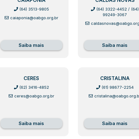
CAIAPÔNIA
CALDAS NOVAS
(64) 3513-9805
(64) 3322-4452
/
(64)
99249-3067
caiaponia@oabgo.org.br
caldasnovas@oabgo.org
Saiba mais
Saiba mais
CERES
CRISTALINA
(62) 3416-4852
(61) 98677-2254
ceres@oabgo.org.br
cristalina@oabgo.org.b
Saiba mais
Saiba mais