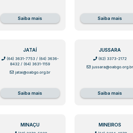
Saiba mais
Saiba mais
JATAÍ
JUSSARA
(64) 3631-7753
/
(64) 3636-
(62) 3373-2172
8432
/
(64) 3631-1159
jussara@oabgo.org.b
jatai@oabgo.org.br
Saiba mais
Saiba mais
MINAÇU
MINEIROS