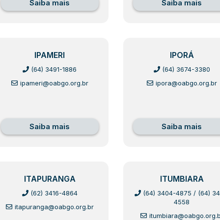
Saiba mais
Saiba mais
IPAMERI
IPORÁ
(64) 3491-1886
(64) 3674-3380
ipameri@oabgo.org.br
ipora@oabgo.org.br
Saiba mais
Saiba mais
ITAPURANGA
ITUMBIARA
(62) 3416-4864
(64) 3404-4875
/
(64) 34
4558
itapuranga@oabgo.org.br
itumbiara@oabgo.org.b