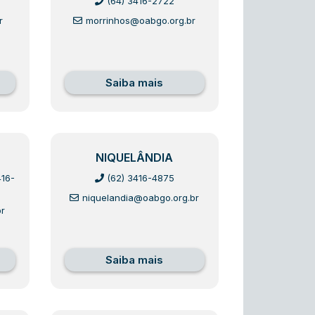
(64) 3416-2722
r
morrinhos@oabgo.org.br
Saiba mais
NIQUELÂNDIA
416-
(62) 3416-4875
niquelandia@oabgo.org.br
r
Saiba mais