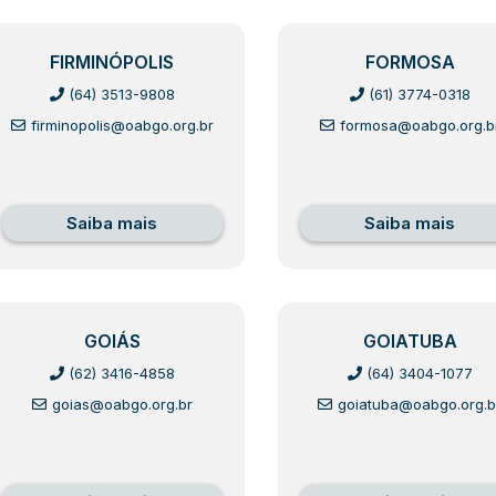
FIRMINÓPOLIS
FORMOSA
(64) 3513-9808
(61) 3774-0318
firminopolis@oabgo.org.br
formosa@oabgo.org.b
Saiba mais
Saiba mais
GOIÁS
GOIATUBA
(62) 3416-4858
(64) 3404-1077
goias@oabgo.org.br
goiatuba@oabgo.org.b