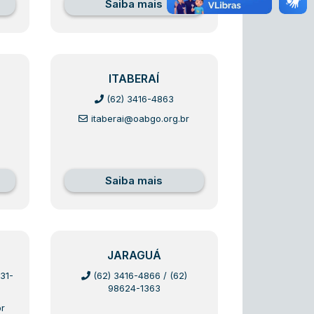
Saiba mais
ITABERAÍ
(62) 3416-4863
itaberai@oabgo.org.br
Saiba mais
JARAGUÁ
31-
(62) 3416-4866
/
(62)
98624-1363
r