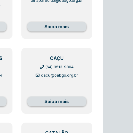
aparecida@oabgo.org.br
r
Saiba mais
S
CAÇU
(64) 3513-9804
br
cacu@oabgo.org.br
Saiba mais