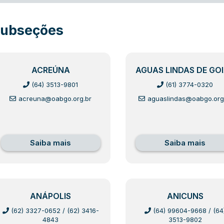
ubseções
ACREÚNA
AGUAS LINDAS DE GO
(64) 3513-9801
(61) 3774-0320
acreuna@oabgo.org.br
aguaslindas@oabgo.org
Saiba mais
Saiba mais
ANÁPOLIS
ANICUNS
(62) 3327-0652
/
(62) 3416-
(64) 99604-9668
/
(64
4843
3513-9802