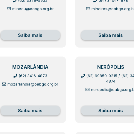
(62) 3379-5932
(64) 3404-4878
minacu@oabgo.org.br
mineiros@oabgo.org.b
Saiba mais
Saiba mais
MOZARLÂNDIA
NERÓPOLIS
(62) 3416-4873
(62) 99859-0215
/
(62) 3
4874
mozarlandia@oabgo.org.br
neropolis@oabgo.org.b
Saiba mais
Saiba mais