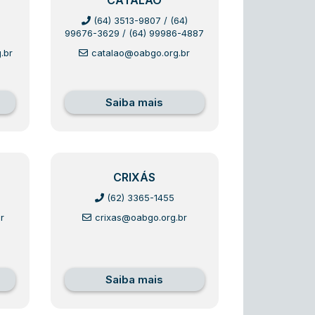
CATALÃO
(64) 3513-9807
/
(64)
99676-3629
/
(64) 99986-4887
.br
catalao@oabgo.org.br
Saiba mais
CRIXÁS
(62) 3365-1455
r
crixas@oabgo.org.br
Saiba mais