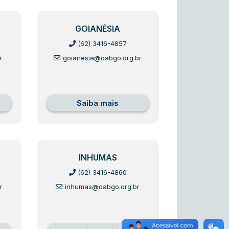
GOIANÉSIA
(62) 3416-4857
r
goianesia@oabgo.org.br
Saiba mais
INHUMAS
(62) 3416-4860
r
inhumas@oabgo.org.br