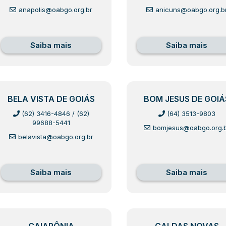
anapolis@oabgo.org.br
anicuns@oabgo.org.b
Saiba mais
Saiba mais
BELA VISTA DE GOIÁS
BOM JESUS DE GOIÁ
(62) 3416-4846
/
(62)
(64) 3513-9803
99688-5441
bomjesus@oabgo.org.
belavista@oabgo.org.br
Saiba mais
Saiba mais