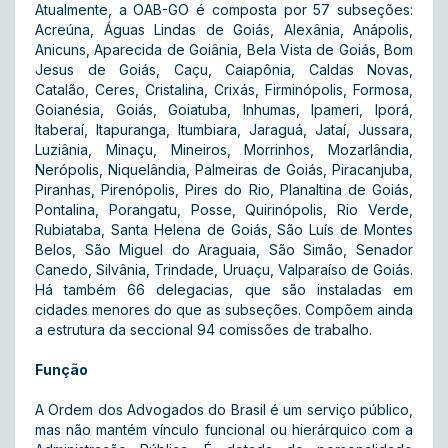
Atualmente, a OAB-GO é composta por 57 subseções:
Acreúna, Águas Lindas de Goiás, Alexânia, Anápolis,
Anicuns, Aparecida de Goiânia, Bela Vista de Goiás, Bom
Jesus de Goiás, Caçu, Caiapônia, Caldas Novas,
Catalão, Ceres, Cristalina, Crixás, Firminópolis, Formosa,
Goianésia, Goiás, Goiatuba, Inhumas, Ipameri, Iporá,
Itaberaí, Itapuranga, Itumbiara, Jaraguá, Jataí, Jussara,
Luziânia, Minaçu, Mineiros, Morrinhos, Mozarlândia,
Nerópolis, Niquelândia, Palmeiras de Goiás, Piracanjuba,
Piranhas, Pirenópolis, Pires do Rio, Planaltina de Goiás,
Pontalina, Porangatu, Posse, Quirinópolis, Rio Verde,
Rubiataba, Santa Helena de Goiás, São Luís de Montes
Belos, São Miguel do Araguaia, São Simão, Senador
Canedo, Silvânia, Trindade, Uruaçu, Valparaíso de Goiás.
Há também 66 delegacias, que são instaladas em
cidades menores do que as subseções. Compõem ainda
a estrutura da seccional 94 comissões de trabalho.
Função
A Ordem dos Advogados do Brasil é um serviço público,
mas não mantém vínculo funcional ou hierárquico com a