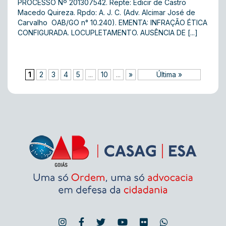
PROCESSO Nº 201307542. Repte: Edicir de Castro
Macedo Quireza. Rpdo: A. J. C. (Adv. Alcimar José de
Carvalho  OAB/GO n° 10.240). EMENTA: INFRAÇÃO ÉTICA
CONFIGURADA. LOCUPLETAMENTO. AUSÊNCIA DE [...]
1
2
3
4
5
...
10
...
»
Última »