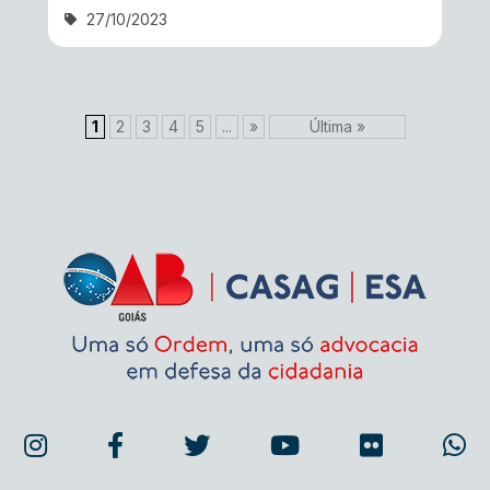
27/10/2023
1
2
3
4
5
...
»
Última »