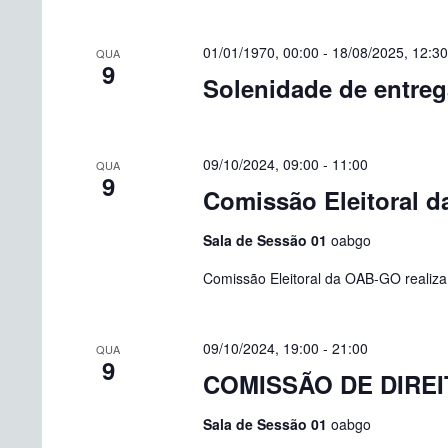
chave.
Eventos
01/01/1970, 00:00
-
18/08/2025, 12:30
QUA
9
Solenidade de entrega
09/10/2024, 09:00
-
11:00
QUA
9
Comissão Eleitoral 
Sala de Sessão 01
oabgo
Comissão Eleitoral da OAB-GO realiza 
09/10/2024, 19:00
-
21:00
QUA
9
COMISSÃO DE DIRE
Sala de Sessão 01
oabgo