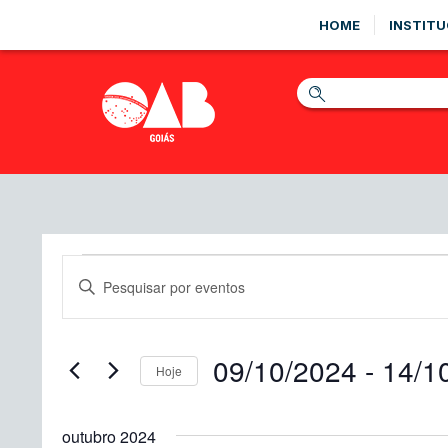
HOME
INSTITU
Eventos
Pesquisa
Digite
e
a
palavra-
navegação
chave.
09/10/2024
 - 
14/1
de
Pesquisa
Hoje
Eventos
visuais
Selecione
pela
a
de
palavra-
outubro 2024
data.