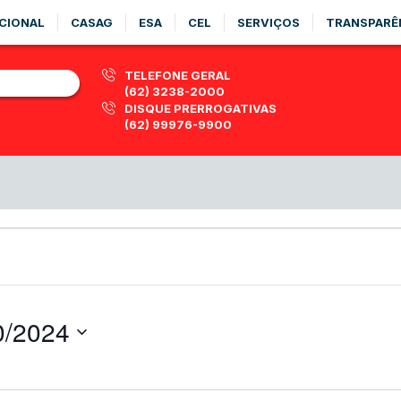
CIONAL
CASAG
ESA
CEL
SERVIÇOS
TRANSPARÊ
TELEFONE GERAL
(62) 3238-2000
DISQUE PRERROGATIVAS
(62) 99976-9900
0/2024