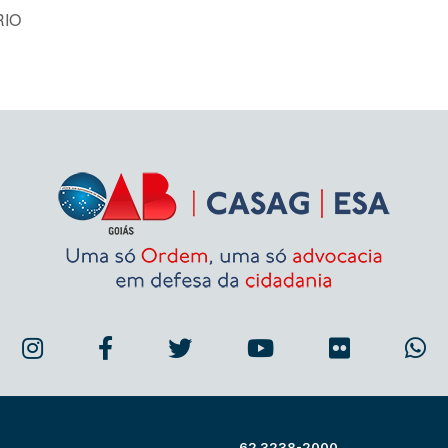
RIO
62 3238-2000