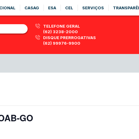
CIONAL
CASAG
ESA
CEL
SERVIÇOS
TRANSPARÊ
TELEFONE GERAL
(62) 3238-2000
DISQUE PRERROGATIVAS
(62) 99976-9900
a OAB-GO