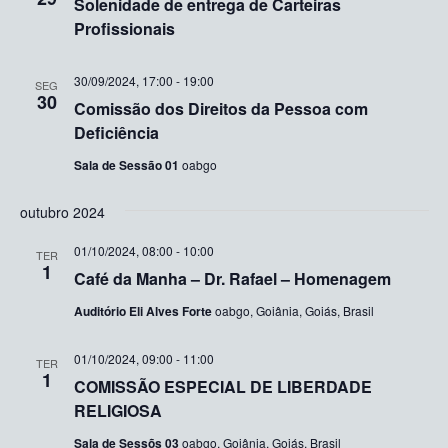
Solenidade de entrega de Carteiras
visuai
Profissionais
de
Event
30/09/2024, 17:00
-
19:00
SEG
30
Comissão dos Direitos da Pessoa com
Deficiência
Sala de Sessão 01
oabgo
outubro 2024
01/10/2024, 08:00
-
10:00
TER
1
Café da Manha – Dr. Rafael – Homenagem
Auditório Eli Alves Forte
oabgo, Goiânia, Goiás, Brasil
01/10/2024, 09:00
-
11:00
TER
1
COMISSÃO ESPECIAL DE LIBERDADE
RELIGIOSA
Sala de Sessõs 03
oabgo, Goiânia, Goiás, Brasil