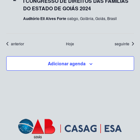
I CONGRESSO DE DIREITOS DAS FAMÍLIAS
DO ESTADO DE GOIÁS 2024
Auditório Eli Alves Forte
oabgo, Goiânia, Goiás, Brasil
Eventos
Eventos
anterior
Hoje
seguinte
Adicionar agenda