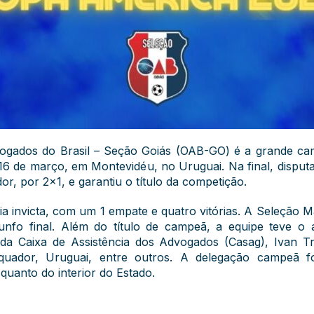
ogados do Brasil – Seção Goiás (OAB-GO) é a grande ca
e 16 de março, em Montevidéu, no Uruguai. Na final, dispu
r, por 2×1, e garantiu o título da competição.
a invicta, com um 1 empate e quatro vitórias. A Seleção M
fo final. Além do título de campeã, a equipe teve o ar
 da Caixa de Assistência dos Advogados (Casag), Ivan T
 Equador, Uruguai, entre outros. A delegação campeã 
 quanto do interior do Estado.