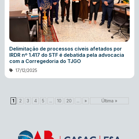
Delimitação de processos cíveis afetados por
IRDR nº 1.417 do STF é debatida pela advocacia
com a Corregedoria do TJGO
17/12/2025
1
2
3
4
5
...
10
20
...
»
Última »