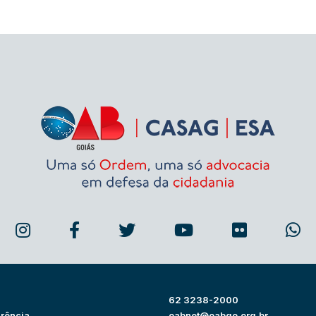
62 3238-2000
rência
oabnet@oabgo.org.br