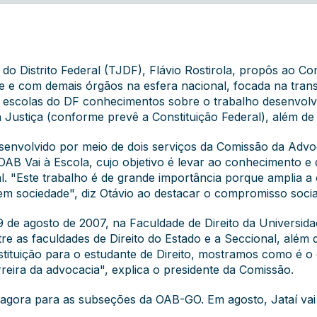
do Distrito Federal (TJDF), Flávio Rostirola, propôs ao Co
 e com demais órgãos na esfera nacional, focada na tran
 de escolas do DF conhecimentos sobre o trabalho desenvol
à Justiça (conforme prevê a Constituição Federal), além de
esenvolvido por meio de dois serviços da Comissão da Adv
OAB Vai à Escola, cujo objetivo é levar ao conhecimento e d
al. "Este trabalho é de grande importância porque amplia 
em sociedade", diz Otávio ao destacar o compromisso soci
 de agosto de 2007, na Faculdade de Direito da Universid
re as faculdades de Direito do Estado e a Seccional, além
nstituição para o estudante de Direito, mostramos como é o 
reira da advocacia", explica o presidente da Comissão.
 agora para as subseções da OAB-GO. Em agosto, Jataí vai 