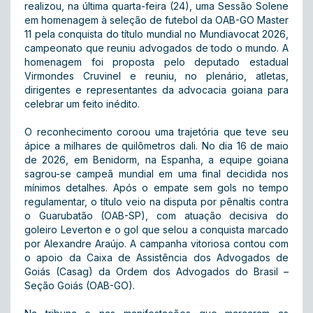
realizou, na última quarta-feira (24), uma Sessão Solene
em homenagem à seleção de futebol da OAB-GO Master
11 pela conquista do título mundial no Mundiavocat 2026,
campeonato que reuniu advogados de todo o mundo. A
homenagem foi proposta pelo deputado estadual
Virmondes Cruvinel e reuniu, no plenário, atletas,
dirigentes e representantes da advocacia goiana para
celebrar um feito inédito.
O reconhecimento coroou uma trajetória que teve seu
ápice a milhares de quilômetros dali. No dia 16 de maio
de 2026, em Benidorm, na Espanha, a equipe goiana
sagrou-se campeã mundial em uma final decidida nos
mínimos detalhes. Após o empate sem gols no tempo
regulamentar, o título veio na disputa por pênaltis contra
o Guarubatão (OAB-SP), com atuação decisiva do
goleiro Leverton e o gol que selou a conquista marcado
por Alexandre Araújo. A campanha vitoriosa contou com
o apoio da Caixa de Assistência dos Advogados de
Goiás (Casag) da Ordem dos Advogados do Brasil –
Seção Goiás (OAB-GO).