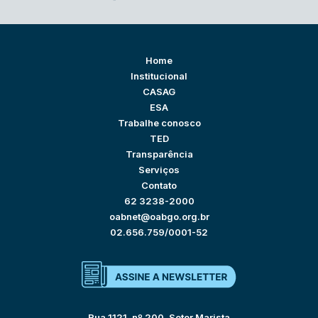
Home
Institucional
CASAG
ESA
Trabalhe conosco
TED
Transparência
Serviços
Contato
62 3238-2000
oabnet@oabgo.org.br
02.656.759/0001-52
Rua 1121, nº 200, Setor Marista