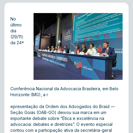
No
último
dia
(29/11)
da 24ª
Conferência Nacional da Advocacia Brasileira, em Belo
Horizonte (MG), a r
epresentação da Ordem dos Advogados do Brasil —
Seção Goiás (OAB-GO) deixou sua marca em um
importante debate sobre “Ética e excelência na
advocacia: debates e diretrizes”. O evento especial
contou com a participação ativa da secretária-geral