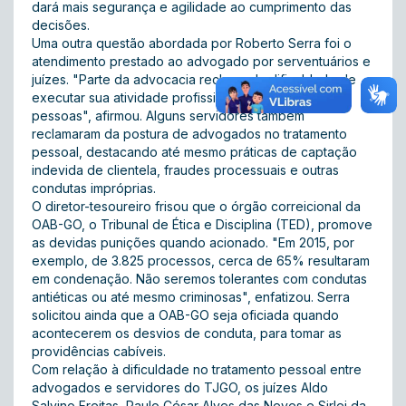
dará mais segurança e agilidade ao cumprimento das
decisões.
Uma outra questão abordada por Roberto Serra foi o
atendimento prestado ao advogado por serventuários e
juízes. "Parte da advocacia reclama da dificuldade de
executar sua atividade profissional perante essas
pessoas", afirmou. Alguns servidores também
reclamaram da postura de advogados no tratamento
pessoal, destacando até mesmo práticas de captação
indevida de clientela, fraudes processuais e outras
condutas impróprias.
O diretor-tesoureiro frisou que o órgão correicional da
OAB-GO, o Tribunal de Ética e Disciplina (TED), promove
as devidas punições quando acionado. "Em 2015, por
exemplo, de 3.825 processos, cerca de 65% resultaram
em condenação. Não seremos tolerantes com condutas
antiéticas ou até mesmo criminosas", enfatizou. Serra
solicitou ainda que a OAB-GO seja oficiada quando
acontecerem os desvios de conduta, para tomar as
providências cabíveis.
Com relação à dificuldade no tratamento pessoal entre
advogados e servidores do TJGO, os juízes Aldo
Salvino Freitas, Paulo César Alves das Neves e Sirlei da