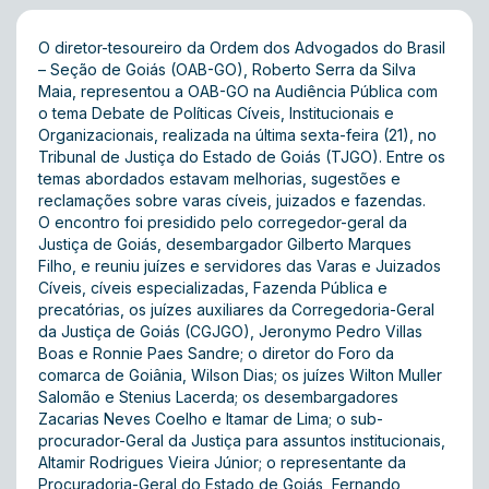
O diretor-tesoureiro da Ordem dos Advogados do Brasil
– Seção de Goiás (OAB-GO), Roberto Serra da Silva
Maia, representou a OAB-GO na Audiência Pública com
o tema Debate de Políticas Cíveis, Institucionais e
Organizacionais, realizada na última sexta-feira (21), no
Tribunal de Justiça do Estado de Goiás (TJGO). Entre os
temas abordados estavam melhorias, sugestões e
reclamações sobre varas cíveis, juizados e fazendas.
O encontro foi presidido pelo corregedor-geral da
Justiça de Goiás, desembargador Gilberto Marques
Filho, e reuniu juízes e servidores das Varas e Juizados
Cíveis, cíveis especializadas, Fazenda Pública e
precatórias, os juízes auxiliares da Corregedoria-Geral
da Justiça de Goiás (CGJGO), Jeronymo Pedro Villas
Boas e Ronnie Paes Sandre; o diretor do Foro da
comarca de Goiânia, Wilson Dias; os juízes Wilton Muller
Salomão e Stenius Lacerda; os desembargadores
Zacarias Neves Coelho e Itamar de Lima; o sub-
procurador-Geral da Justiça para assuntos institucionais,
Altamir Rodrigues Vieira Júnior; o representante da
Procuradoria-Geral do Estado de Goiás, Fernando