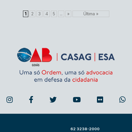
1
2
3
4
5
...
»
Última »
62 3238-2000