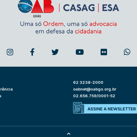
62 3238-2000
rência
oabnet@oabgo.org.br
s
02.656.759/0001-52