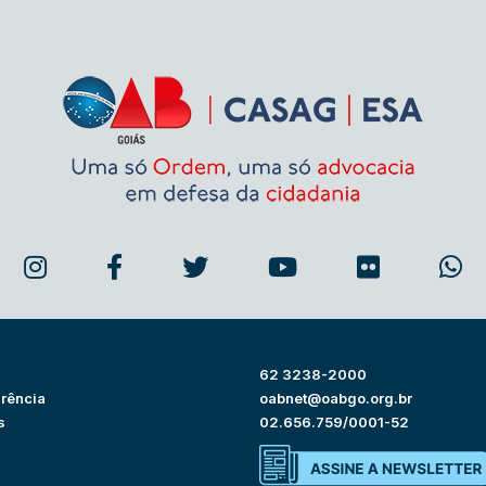
62 3238-2000
rência
oabnet@oabgo.org.br
s
02.656.759/0001-52