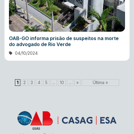
OAB-GO informa prisão de suspeitos na morte
do advogado de Rio Verde
04/10/2024
1
2
3
4
5
...
10
...
»
Última »