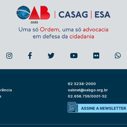
62 3238-2000
rência
oabnet@oabgo.org.br
s
02.656.759/0001-52