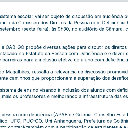
 sistema escolar vai ser objeto de discussão em audiência
 meio da Comissão dos Direitos da Pessoa com Deficiência
 setembro (sexta-feira), às 9h30, no auditório da Câmara
a OAB-GO propõe diversas ações para discutir os direitos 
destacado no
Estatuto da Pessoa com Deficiência
e é dever d
e barreiras para a inclusão efetiva do aluno com deficiênci
Magalhães, ressalta a relevância da discussão promovida 
mente caminhos que proporcionem a superação dos desafio
istema de ensino visando à inclusão dos alunos com defici
do mais os professores e melhorando a infraestrutura das e
 da pessoa com deficiência (APAE de Goiânia, Conselho Esta
úblico, UFG, PUC-GO, Uni-Anhanguera, Prefeitura de Goiânia
vento contará também com a participação de estudantes e 