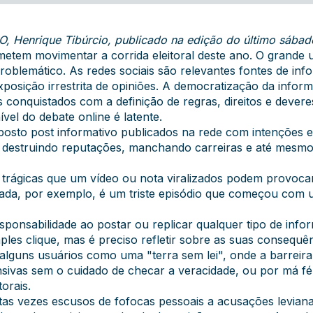
, Henrique Tibúrcio, publicado na edição do último sábado
etem movimentar a corrida eleitoral deste ano. O grande uso
blemático. As redes sociais são relevantes fontes de info
exposição irrestrita de opiniões. A democratização da infor
conquistados com a definição de regras, direitos e devere
vel do debate online é latente.
osto post informativo publicados na rede com intenções e
, destruindo reputações, manchando carreiras e até mesm
trágicas que um vídeo ou nota viralizados podem provocar
hada, por exemplo, é um triste episódio que começou com
sponsabilidade ao postar ou replicar qualquer tipo de infor
les clique, mas é preciso refletir sobre as suas consequên
or alguns usuários como uma "terra sem lei", onde a barrei
nsivas sem o cuidado de checar a veracidade, ou por má
orais.
muitas vezes escusos de fofocas pessoais a acusações levia