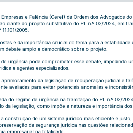
 Empresas e Falência (Ceref) da Ordem dos Advogados d
ão diante do projeto substitutivo do PL n.º 03/2024, em 
 11.101/2005.
ostas e da importância crucial do tema para a estabilidade
 um debate amplo e democrático sobre o projeto.
de urgência pode comprometer esse debate, impedindo um
ídica e agentes especializados.
rimoramento da legislação de recuperação judicial e falê
e avaliadas para evitar potenciais anomalias e inconsistên
irada do regime de urgência na tramitação do PL n.º 03/20
 da legislação, como impõe a natureza e importância dos 
 a construção de um sistema jurídico mais eficiente e justo
reservação da segurança jurídica nas questões relacionada
ia empresarial na totalidade.