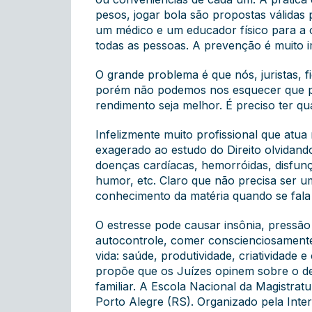
pesos, jogar bola são propostas válidas
um médico e um educador físico para a o
todas as pessoas. A prevenção é muito i
O grande problema é que nós, juristas, f
porém não podemos nos esquecer que par
rendimento seja melhor. É preciso ter qu
Infelizmente muito profissional que atu
exagerado ao estudo do Direito olvidando
doenças cardíacas, hemorróidas, disfunçã
humor, etc. Claro que não precisa ser 
conhecimento da matéria quando se fala 
O estresse pode causar insônia, pressão 
autocontrole, comer conscienciosamente e
vida: saúde, produtividade, criatividad
propõe que os Juízes opinem sobre o des
familiar. A Escola Nacional da Magistra
Porto Alegre (RS). Organizado pela Inte