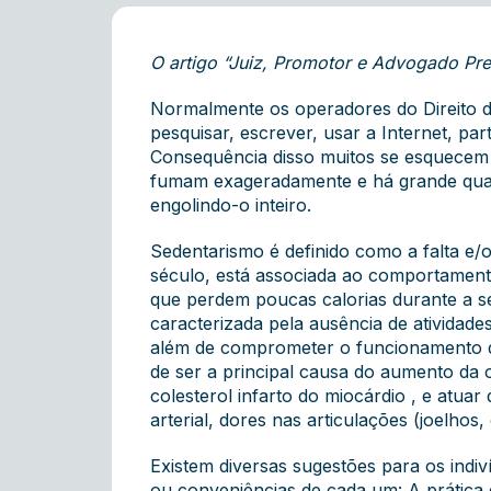
O artigo “Juiz, Promotor e Advogado Prec
Normalmente os operadores do Direito de
pesquisar, escrever, usar a Internet, pa
Consequência disso muitos se esquecem d
fumam exageradamente e há grande quant
engolindo-o inteiro.
Sedentarismo é definido como a falta e/
século, está associada ao comportamento
que perdem poucas calorias durante a s
caracterizada pela ausência de atividade
além de comprometer o funcionamento de
de ser a principal causa do aumento da 
colesterol infarto do miocárdio , e atu
arterial, dores nas articulações (joelhos
Existem diversas sugestões para os indi
ou conveniências de cada um: A prática de