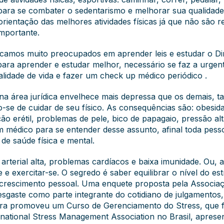
 para se combater o sedentarismo e melhorar sua qualidade
rientação das melhores atividades físicas já que não são
mportante.
icamos muito preocupados em aprender leis e estudar o Dir
a aprender e estudar melhor, necessário se faz a urgent
alidade de vida e fazer um check up médico periódico .
a na área jurídica envelhece mais depressa que os demais,
-se de cuidar de seu físico. As consequências são: obesida
o erétil, problemas de pele, bico de papagaio, pressão alta
um médico para se entender desse assunto, afinal toda pes
de saúde física e mental.
arterial alta, problemas cardíacos e baixa imunidade. Ou, 
 exercitar-se. O segredo é saber equilibrar o nível do estr
e e crescimento pessoal. Uma enquete proposta pela Associa
gaste como parte integrante do cotidiano de julgamentos, e
tura promoveu um Curso de Gerenciamento do Stress, que fo
rnational Stress Management Association no Brasil, apresen