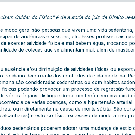
isam Cuidar do Físico” é de autoria do juiz de Direito Jess
 modo geral são pessoas que vivem uma vida sedentária, h
rticipar de audiências e sessões, etc. Esses profissionais 
e exercer atividade física e mal bebem água, trocando po
idade de colegas que se alimentam mal, além de mastigar
ou ausência e/ou diminuição de atividades físicas ou espor
 cotidiano decorrente dos confortos da vida moderna. Pes
emana são consideradas sedentárias ou com hábitos sedent
s físicas podendo provocar um processo de regressão funcion
 vários órgãos, distinguindo-se um fenômeno associado à 
ocorrência de várias doenças, como a hipertensão arterial,
ar direta ou indiretamente na causa de morte súbita. São c
, calcanhares) e esforço físico excessivo de modo a não pre
víduos sedentários poderem adotar uma mudança de estilo d
 atividades físicas, esportivas: caminhar, correr, pedalar, 