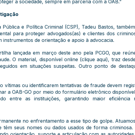
roteger a sociedade, sempre em parceria com a OAB.”
stigação
Pública e Política Criminal (CSP), Tadeu Bastos, também
ental para proteger advogados(as) e clientes dos criminos
 instrumentos de orientação e apoio à advocacia.
artilha lançada em março deste ano pela PCGO, que reúne 
ude. O material, disponível online (clique aqui), traz desde
eguidos em situações suspeitas. Outro ponto de destaq
 vítimas ou identificarem tentativas de fraude devem regist
nar a OAB-GO por meio do formulário eletrônico disponível
 entre as instituições, garantindo maior eficiência 
ermanente no enfrentamento a esse tipo de golpe. Atuamo
que têm seus nomes ou dados usados de forma criminosa. 
cendo orientação, suporte e articulação com as autoridade