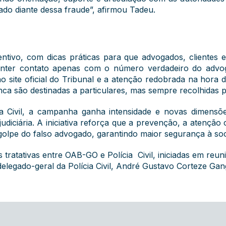
do diante dessa fraude”, afirmou Tadeu.
ivo, com dicas práticas para que advogados, clientes e
ter contato apenas com o número verdadeiro do advog
site oficial do Tribunal e a atenção redobrada na hora de
ca são destinadas a particulares, mas sempre recolhidas p
a Civil, a campanha ganha intensidade e novas dimens
 judiciária. A iniciativa reforça que a prevenção, a atençã
 golpe do falso advogado, garantindo maior segurança à so
 tratativas entre OAB-GO e Polícia Civil, iniciadas em reu
delegado-geral da Polícia Civil, André Gustavo Corteze Gan