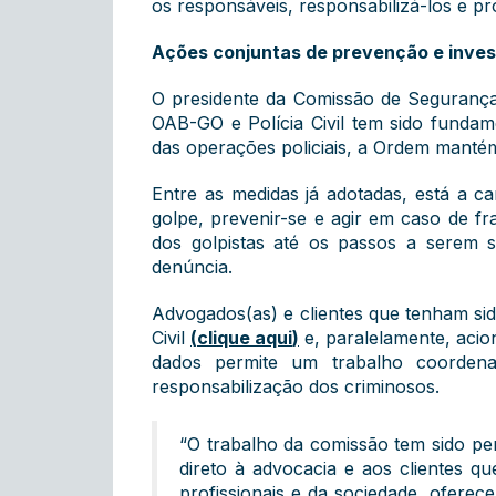
os responsáveis, responsabilizá-los e p
Ações conjuntas de prevenção e inve
O presidente da Comissão de Segurança 
OAB-GO e Polícia Civil tem sido fundam
das operações policiais, a Ordem mantém
Entre as medidas já adotadas, está a c
golpe, prevenir-se e agir em caso de fra
dos golpistas até os passos a serem s
denúncia.
Advogados(as) e clientes que tenham sido
Civil
(
clique aqui
)
e, paralelamente, acio
dados permite um trabalho coordenado
responsabilização dos criminosos.
“O trabalho da comissão tem sido p
direto à advocacia e aos clientes 
profissionais e da sociedade, ofere