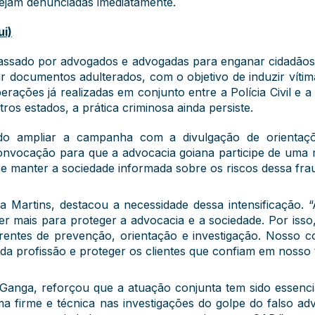
 sejam denunciadas imediatamente.
ui)
assado por advogados e advogadas para enganar cidadãos, c
ar documentos adulterados, com o objetivo de induzir vítim
erações já realizadas em conjunto entre a Polícia Civil 
ros estados, a prática criminosa ainda persiste.
ido ampliar a campanha com a divulgação de orientaç
 convocação para que a advocacia goiana participe de uma m
ma e manter a sociedade informada sobre os riscos dessa fra
 Martins, destacou a necessidade dessa intensificação. 
zer mais para proteger a advocacia e a sociedade. Por iss
s frentes de prevenção, orientação e investigação. Nosso
a profissão e proteger os clientes que confiam em nosso t
é Ganga, reforçou que a atuação conjunta tem sido essenc
rma firme e técnica nas investigações do golpe do falso a