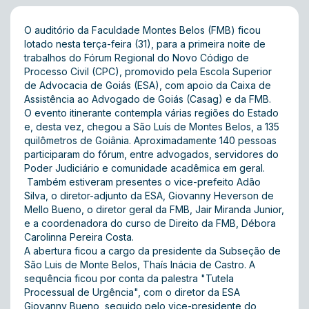
O auditório da Faculdade Montes Belos (FMB) ficou
lotado nesta terça-feira (31), para a primeira noite de
trabalhos do Fórum Regional do Novo Código de
Processo Civil (CPC), promovido pela Escola Superior
de Advocacia de Goiás (ESA), com apoio da Caixa de
Assistência ao Advogado de Goiás (Casag) e da FMB.
O evento itinerante contempla várias regiões do Estado
e, desta vez, chegou a São Luís de Montes Belos, a 135
quilômetros de Goiânia. Aproximadamente 140 pessoas
participaram do fórum, entre advogados, servidores do
Poder Judiciário e comunidade acadêmica em geral.
Também estiveram presentes o vice-prefeito Adão
Silva, o diretor-adjunto da ESA, Giovanny Heverson de
Mello Bueno, o diretor geral da FMB, Jair Miranda Junior,
e a coordenadora do curso de Direito da FMB, Débora
Carolinna Pereira Costa.
A abertura ficou a cargo da presidente da Subseção de
São Luis de Monte Belos, Thaís Inácia de Castro. A
sequência ficou por conta da palestra "Tutela
Processual de Urgência", com o diretor da ESA
Giovanny Bueno, seguido pelo vice-presidente do