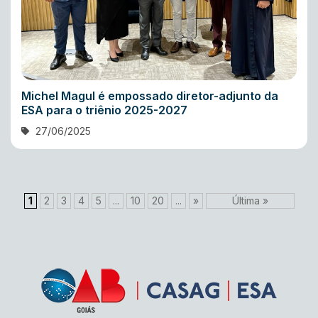
Michel Magul é empossado diretor-adjunto da
ESA para o triênio 2025-2027
27/06/2025
1
2
3
4
5
...
10
20
...
»
Última »