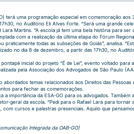
) terá uma programação especial em comemoração aos 30 a
 17h30, no Auditório Eli Alves Forte . “Será uma grande c
el Lara Martins. “A escola já tem uma bela história para ser
lada com a realização da última etapa do Fórum Region
ou praticamente todas as subseções de Goiás”, analisa. “Es
izado no dia 8 de dezembro, a partir das 17h30, no Auditóri
ontapé inicial do projeto “É de Lei”, evento voltado para 
alizada pela Associação dos Advogados de São Paulo (AA
o abordados temas relacionados aos Direitos das Pessoas 
untos para fechar as comemorações.
orça a importância da ESA-GO para os advogados. Também 
etor-geral da escola. “Pedi para o Rafael Lara para tornar
, com cursos e palestras presenciais. Aquilo que pensam
e Comunicação Integrada da OAB-GO)