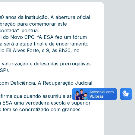
nos da instituição. A abertura oficial
elebração para comemorar este
 contada”, pontua.
al do Novo CPC. “A ESA fez um fórum
ta será a etapa final e de encerramento
o Eli Alves Forte, e 9, às 8h30 , no
a valorização e defesa das prerrogativas
SP).
com Deficiência. A Recuperação Judicial
afirma que quando assumiu a atual
 a ESA uma verdadeira escola e superior,
os tem se concretizado com grandes