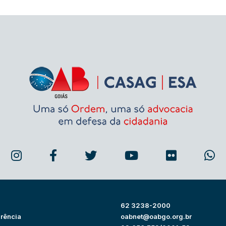
62 3238-2000
rência
oabnet@oabgo.org.br