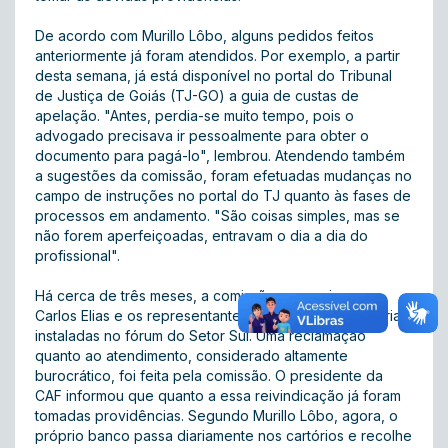
De acordo com Murillo Lôbo, alguns pedidos feitos
anteriormente já foram atendidos. Por exemplo, a partir
desta semana, já está disponível no portal do Tribunal
de Justiça de Goiás (TJ-GO) a guia de custas de
apelação. "Antes, perdia-se muito tempo, pois o
advogado precisava ir pessoalmente para obter o
documento para pagá-lo", lembrou. Atendendo também
a sugestões da comissão, foram efetuadas mudanças no
campo de instruções no portal do TJ quanto às fases de
processos em andamento. "São coisas simples, mas se
não forem aperfeiçoadas, entravam o dia a dia do
profissional".
Há cerca de três meses, a comissão se reuniu com
Carlos Elias e os representantes das agências bancárias
instaladas no fórum do Setor Sul. Uma reclamação
quanto ao atendimento, considerado altamente
burocrático, foi feita pela comissão. O presidente da
CAF informou que quanto a essa reivindicação já foram
tomadas providências. Segundo Murillo Lôbo, agora, o
próprio banco passa diariamente nos cartórios e recolhe