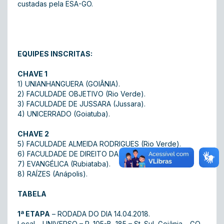
custadas pela ESA-GO.
EQUIPES INSCRITAS:
CHAVE 1
1) UNIANHANGUERA (GOIÂNIA).
2) FACULDADE OBJETIVO (Rio Verde).
3) FACULDADE DE JUSSARA (Jussara).
4) UNICERRADO (Goiatuba).
CHAVE 2
5) FACULDADE ALMEIDA RODRIGUES (Rio Verde).
6) FACULDADE DE DIREITO DA UFG (Goiás)
7) EVANGÉLICA (Rubiataba).
8) RAÍZES (Anápolis).
TABELA
1ª ETAPA
– RODADA DO DIA 14.04.2018.
Local – UNIVERSO – R. 105-B, 185 – St. Sul, Goiânia – GO.