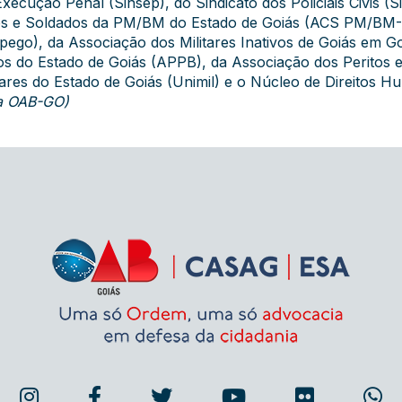
xecução Penal (Sinsep), do Sindicato dos Policiais Civis (S
bos e Soldados da PM/BM do Estado de Goiás (ACS PM/BM-
spego), da Associação dos Militares Inativos de Goiás em G
ros do Estado de Goiás (APPB), da Associação dos Peritos e
itares do Estado de Goiás (Unimil) e o Núcleo de Direitos
da OAB-GO)