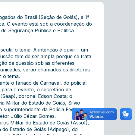
ogados do Brasil (Seção de Goiás), a 1ª
ica. O evento está sob a coordenação do
de Segurança Pública e Política
scutir o tema. A intenção é ouvir – um
scussão tem de ser ampla porque se trata
ção da questão sob as diferentes
rtunidades, serão chamados os diretores
m o tema.
nte o feriado de Carnaval, do policial
 para o evento, o secretário de
 (Seap), coronel Edson Costa; o
a Militar do Estado de Goiás, Silvio
 o superintendente da Polícia Federal em
petor Júlio Cézar Gomes.
os Militar do Estado de Goiás (Assof),
a do Estado de Goiás (Adpego), do