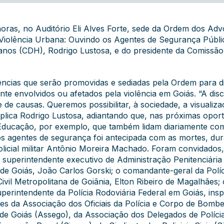
horas, no Auditório Eli Alves Forte, sede da Ordem dos Adv
e Violência Urbana: Ouvindo os Agentes de Segurança Públ
nos (CDH), Rodrigo Lustosa, e do presidente da Comissão 
iências que serão promovidas e sediadas pela Ordem para di
nte envolvidos ou afetados pela violência em Goiás. “A di
e causas. Queremos possibilitar, à sociedade, a visualiza
explica Rodrigo Lustosa, adiantando que, nas próximas opo
 Educação, por exemplo, que também lidam diariamente co
dos agentes de segurança foi antecipada com as mortes, dura
olicial militar Antônio Moreira Machado. Foram convidados,
superintendente executivo de Administração Penitenciária
 de Goiás, João Carlos Gorski; o comandante-geral da Políci
ivil Metropolitana de Goiânia, Elton Ribeiro de Magalhães;
erintendente da Polícia Rodoviária Federal em Goiás, ins
da Associação dos Oficiais da Polícia e Corpo de Bombeir
de Goiás (Assego), da Associação dos Delegados de Políci