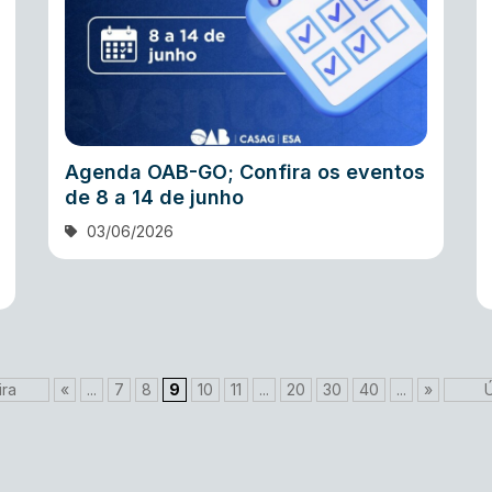
Agenda OAB-GO; Confira os eventos
de 8 a 14 de junho
03/06/2026
ira
«
...
7
8
9
10
11
...
20
30
40
...
»
Ú