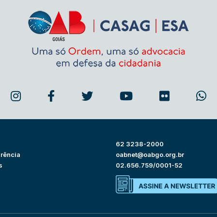
62 3238-2000
rência
oabnet@oabgo.org.br
s
02.656.759/0001-52