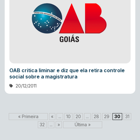
OAB critica liminar e diz que ela retira controle
social sobre a magistratura
20/12/2011
« Primeira
«
...
10
20
...
28
29
30
31
32
...
»
Última »