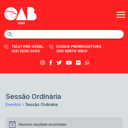
TELEFONE GERAL
DISQUE PRERROGATIVAS
(62) 3238-2000
(62) 99976-9900
Sessão Ordinária
Eventos
Sessão Ordinária
Eventos
Nenhum resultado encontrado.
Notice