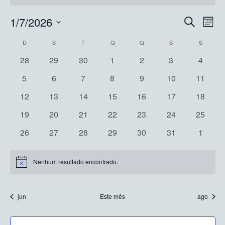
Pesqu
Na
1/7/2026
Procurar
Mês
eventos
do
e
Selecione
Calendárior
D
DOMINGO
S
SEGUNDA-FEIRA
T
TERÇA-FEIRA
Q
QUARTA-FEIRA
Q
QUINTA-FEIRA
S
SEXTA-FEIRA
S
SÁBADO
vis
a
naveg
data.
Ev
de
0
0
0
0
0
0
0
28
29
30
1
2
3
4
de
eventos
eventos
eventos
eventos
eventos
eventos
evento
Eventos
0
0
0
0
0
0
0
5
6
7
8
9
10
11
visuai
eventos
eventos
eventos
eventos
eventos
eventos
eventos
0
0
0
0
0
0
0
12
13
14
15
16
17
18
de
eventos
eventos
eventos
eventos
eventos
eventos
eventos
0
0
0
0
0
0
0
19
20
21
22
23
24
25
Event
eventos
eventos
eventos
eventos
eventos
eventos
eventos
0
0
0
0
0
0
0
26
27
28
29
30
31
1
eventos
eventos
eventos
eventos
eventos
eventos
evento
Nenhum resultado encontrado.
Notice
jun
Este mês
ago