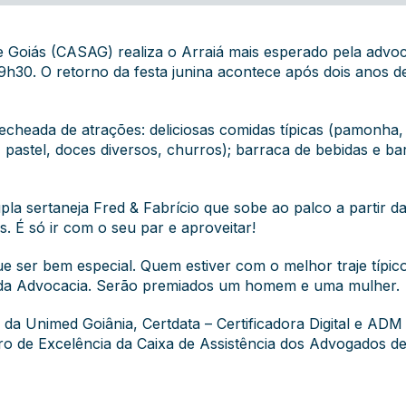
 Goiás (CASAG) realiza o Arraiá mais esperado pela advoca
9h30. O retorno da festa junina acontece após dois anos 
ada de atrações: deliciosas comidas típicas (pamonha, cu
 pastel, doces diversos, churros); barraca de bebidas e ba
pla sertaneja Fred & Fabrício que sobe ao palco a partir da
s. É só ir com o seu par e aproveitar!
 que ser bem especial. Quem estiver com o melhor traje típ
 da Advocacia. Serão premiados um homem e uma mulher.
 da Unimed Goiânia, Certdata – Certificadora Digital e A
tro de Excelência da Caixa de Assistência dos Advogados d