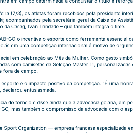
ntra em campo determinada a conquistar o título e reforçar
eira (7/3), os atletas foram recebidos pela presidente int
i; acompanhados pela secretária-geral da Caixa de Assist
to da Casag, Ivan Trindade – que também integra o time.
OAB-GO o incentiva o esporte como ferramenta essencial de
iás em uma competição internacional é motivo de orgulho 
cial em celebração ao Mês da Mulher. Como gesto simból
nteadas com camisetas da Seleção Master 11, personalizad
 e fora de campo.
ao esporte e o impacto positivo da competição. “É uma ho
”, declarou entusiasmada.
cia do torneio e disse ainda que a advocacia goiana, em pe
-GO, mas também o compromisso da advocacia com o espíri
e Sport Organization — empresa francesa especializada e