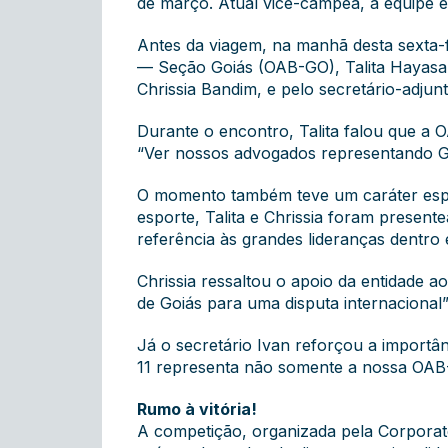
de março. Atual vice-campeã, a equipe e
Antes da viagem, na manhã desta sexta-f
— Seção Goiás (OAB-GO), Talita Hayasak
Chrissia Bandim, e pelo secretário-adjun
Durante o encontro, Talita falou que a 
“Ver nossos advogados representando Go
O momento também teve um caráter espe
esporte, Talita e Chrissia foram prese
referência às grandes lideranças dentro
Chrissia ressaltou o apoio da entidade 
de Goiás para uma disputa internacional
Já o secretário Ivan reforçou a importân
11 representa não somente a nossa OAB
Rumo à vitória!
A competição, organizada pela Corporat