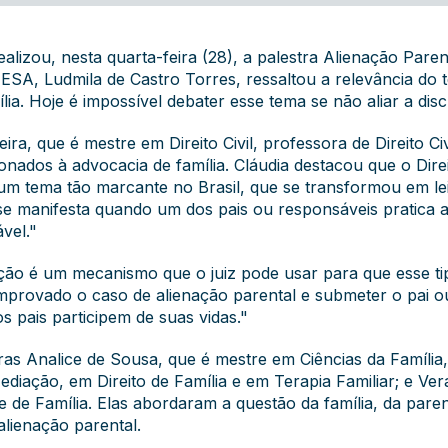
lizou, nesta quarta-feira (28), a palestra Alienação Paren
a ESA, Ludmila de Castro Torres, ressaltou a relevância d
a. Hoje é impossível debater esse tema se não aliar a discu
eira, que é mestre em Direito Civil, professora de Direito 
onados à advocacia de família. Cláudia destacou que o Dire
 um tema tão marcante no Brasil, que se transformou em le
e manifesta quando um dos pais ou responsáveis pratica at
vel."
ção é um mecanismo que o juiz pode usar para que esse tipo
omprovado o caso de alienação parental e submeter o pai o
s pais participem de suas vidas."
s Analice de Sousa, que é mestre em Ciências da Família, 
iação, em Direito de Família e em Terapia Familiar; e Vera
 e de Família. Elas abordaram a questão da família, da pare
alienação parental.