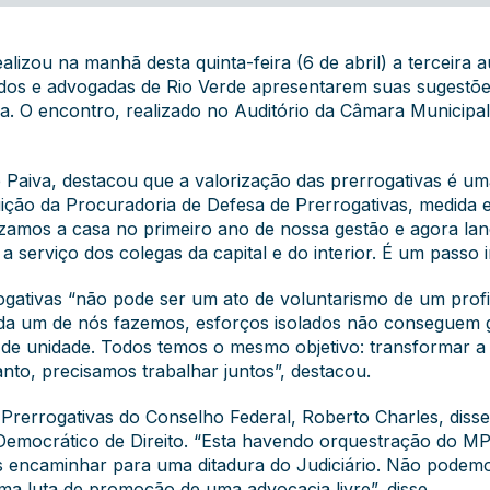
lizou na manhã desta quinta-feira (6 de abril) a terceira 
ados e advogadas de Rio Verde apresentarem suas sugestões 
. O encontro, realizado no Auditório da Câmara Municipal 
 Paiva, destacou que a valorização das prerrogativas é uma
tituição da Procuradoria de Defesa de Prerrogativas, med
izamos a casa no primeiro ano de nossa gestão e agora la
a serviço dos colegas da capital e do interior. É um passo 
ogativas “não pode ser um ato de voluntarismo de um profis
cada um de nós fazemos, esforços isolados não conseguem 
to de unidade. Todos temos o mesmo objetivo: transformar 
to, precisamos trabalhar juntos”, destacou.
rerrogativas do Conselho Federal, Roberto Charles, disse 
Democrático de Direito. “Esta havendo orquestração do MP
s encaminhar para uma ditadura do Judiciário. Não podemo
uma luta de promoção de uma advocacia livre”, disse.