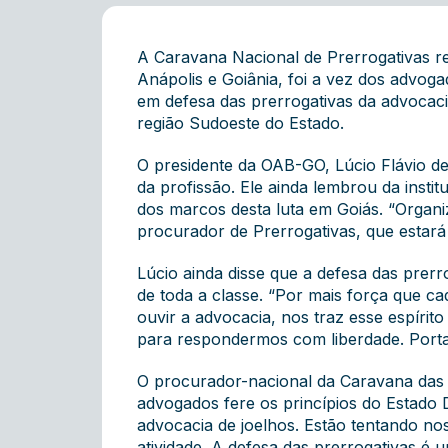
A Caravana Nacional de Prerrogativas rea
Anápolis e Goiânia, foi a vez dos advog
em defesa das prerrogativas da advocacia
região Sudoeste do Estado.
O presidente da OAB-GO, Lúcio Flávio de
da profissão. Ele ainda lembrou da ins
dos marcos desta luta em Goiás. “Organ
procurador de Prerrogativas, que estará 
Lúcio ainda disse que a defesa das prerr
de toda a classe. “Por mais força que 
ouvir a advocacia, nos traz esse espíri
para respondermos com liberdade. Portan
O procurador-nacional da Caravana das P
advogados fere os princípios do Estado 
advocacia de joelhos. Estão tentando no
atividade. A defesa das prerrogativas é 