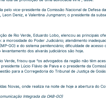
da pelo vice-presidente da Comissão Nacional de Defesa das
a, Leon Deniz, e Valentina Jungmann; o presidente da sub
seção de Rio Verde, Eduardo Lobo, elencou as principais o
de: a morosidade do Poder Judiciário; atendimento inadequa
(MP-GO) e do sistema penitenciário; dificuldade de acesso
 levantamento dos alvarás judiciários são hoje.
o Verde, frisou que “os advogados da região não têm aces
O presidente Lúcio Flávio de Paiva e o presidente da Comissã
questão para a Corregedoria do Tribunal de Justiça de Goiá
das Novas, onde realiza na noite de hoje a abertura do Col
e Comunicação Integrada da OAB-GO)