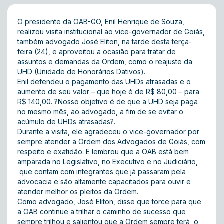
O presidente da OAB-GO, Enil Henrique de Souza,
realizou visita institucional ao vice-governador de Goiás,
também advogado José Eliton, na tarde desta terça-
feira (24), e aproveitou a ocasião para tratar de
assuntos e demandas da Ordem, como o reajuste da
UHD (Unidade de Honorários Dativos).
Enil defendeu o pagamento das UHDs atrasadas e o
aumento de seu valor – que hoje é de R$ 80,00 – para
R$ 140,00. ?Nosso objetivo é de que a UHD seja paga
no mesmo mês, ao advogado, a fim de se evitar o
acúmulo de UHDs atrasadas?.
Durante a visita, ele agradeceu o vice-governador por
sempre atender a Ordem dos Advogados de Goiás, com
respeito e exatidão. E lembrou que a OAB está bem
amparada no Legislativo, no Executivo e no Judiciário,
que contam com integrantes que já passaram pela
advocacia e são altamente capacitados para ouvir e
atender melhor os pleitos da Ordem.
Como advogado, José Eliton, disse que torce para que
a OAB continue a trilhar o caminho de sucesso que
sempre trilhou e salientou que a Ordem sempre terá o