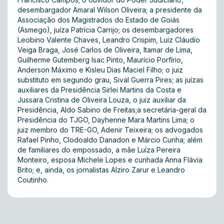
desembargador Amaral Wilson Oliveira; a presidente da
Associação dos Magistrados do Estado de Goiás
(Asmego), juíza Patrícia Carrijo;
os desembargadores
Leobino Valente Chaves, Leandro Crispim, Luiz Cláudio
Veiga Braga, José Carlos de Oliveira, Itamar de Lima,
Guilherme Gutemberg Isac Pinto, Maurício Porfírio,
Anderson Máximo e Kisleu Dias Maciel Filho; o juiz
substituto em segundo grau, Sival Guerra Pires; as juízas
auxiliares da Presidência Sirlei Martins da Costa e
Jussara Cristina de Oliveira Louza, o juiz auxiliar da
Presidência, Aldo Sabino de Freitas;
a secretária-geral da
Presidência do TJGO,
Dayhenne Mara Martins Lima; o
juiz membro do TRE-GO, Adenir Teixeira; os advogados
Rafael Pinho, Clodoaldo Danadon e Márcio Cunha; além
de familiares do empossado, a mãe Luíza Pereira
Monteiro, esposa Michele Lopes e cunhada Anna Flávia
Brito; e, ainda, os jornalistas Alziro Zarur e Leandro
Coutinho.