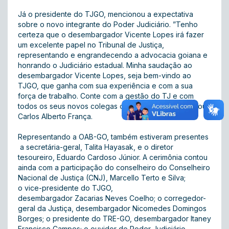
Já o presidente do TJGO, mencionou a expectativa
sobre o novo integrante do Poder Judiciário. ”
Tenho
certeza que o desembargador Vicente Lopes irá fazer
um excelente papel no Tribunal de Justiça,
representando e engrandecendo a advocacia goiana e
honrando o Judiciário estadual. Minha saudação ao
desembargador Vicente Lopes, seja bem-vindo ao
TJGO, que ganha com sua experiência e com a sua
força de trabalho. Conte com a gestão do TJ e com
todos os seus novos colegas de magistratura”, finalizou
Carlos Alberto França.
Representando a OAB-GO, também estiveram presentes
a secretária-geral, Talita Hayasak, e o diretor
tesoureiro, Eduardo Cardoso Júnior.
A cerimônia contou
ainda com a participação do conselheiro do Conselheiro
Nacional de Justiça (CNJ), Marcello Terto e Silva;
o vice-presidente do TJGO,
desembargador Zacarias Neves Coelho; o corregedor-
geral da Justiça, desembargador Nicomedes Domingos
Borges; o presidente do TRE-GO, desembargador Itaney
Francisco Campos; o ouvidor do Poder Judiciário,