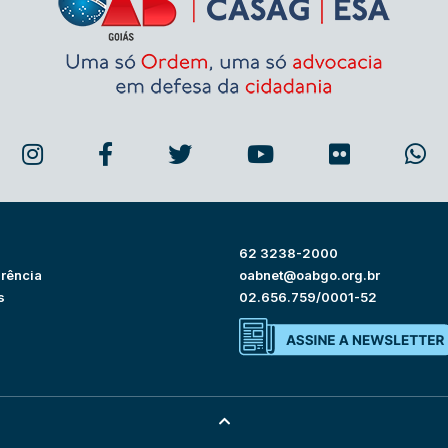
62 3238-2000
rência
oabnet@oabgo.org.br
s
02.656.759/0001-52