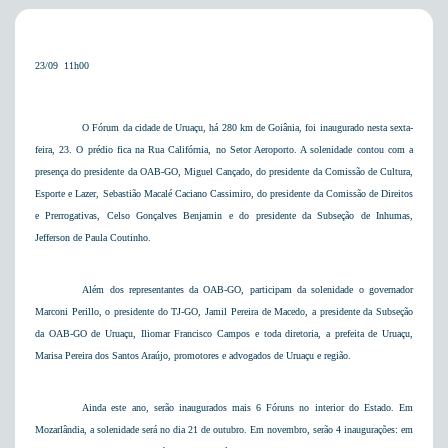
23/09  11h00
O Fórum da cidade de Uruaçu, há
280 km
de Goiânia, foi inaugurado nesta sexta-
feira, 23. O prédio fica na Rua Califórnia, no Setor Aeroporto. A solenidade contou com a
presença do presidente da OAB-GO, Miguel Cançado, do presidente da Comissão de Cultura,
Esporte e Lazer, Sebastião Macalé Caciano Cassimiro, do presidente da Comissão de Direitos
e Prerrogativas, Celso Gonçalves Benjamin e do presidente da Subseção de Inhumas,
Jefferson de Paula Coutinho.
Além dos representantes da OAB-GO, participam da solenidade o governador
Marconi Perillo, o presidente do TJ-GO, Jamil Pereira de Macedo, a presidente da Subseção
da OAB-GO de Uruaçu, Iliomar Francisco Campos e toda diretoria, a prefeita de Uruaçu,
Marisa Pereira dos Santos Araújo, promotores e advogados de Uruaçu e região.
Ainda este ano, serão inaugurados mais 6 Fóruns no interior do Estado. Em
Mozarlândia, a solenidade será no dia 21 de outubro. Em novembro, serão 4 inaugurações:
em