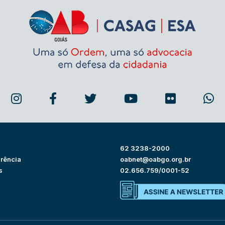
62 3238-2000
rência
oabnet@oabgo.org.br
s
02.656.759/0001-52