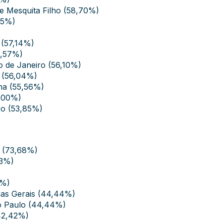
 de Mesquita Filho (58,70%)
75%)
 (57,14%)
6,57%)
io de Janeiro (56,10%)
s (56,04%)
ina (55,56%)
4,00%)
ro (53,85%)
V (73,68%)
23%)
5%)
inas Gerais (44,44%)
São Paulo (44,44%)
(42,42%)