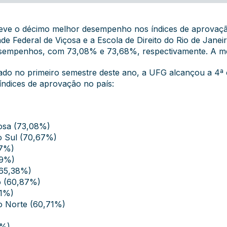
teve o décimo melhor desempenho nos índices de aprovaç
 Federal de Viçosa e a Escola de Direito do Rio de Janeiro
esempenhos, com 73,08% e 73,68%, respectivamente. A méd
ado no primeiro semestre deste ano, a UFG alcançou a 4ª
índices de aprovação no país:
çosa (73,08%)
do Sul (70,67%)
77%)
69%)
(65,38%)
to (60,87%)
71%)
do Norte (60,71%)
2%)