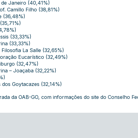
io de Janeiro (40,41%)
rof. Camillo Filho (38,81%)
ie (36,48%)
 (35,71%)
34,78%)
ssis (33,33%)
rina (33,33%)
 Filosofia La Salle (32,65%)
Coração Eucarístico (32,49%)
riburgo (32,47%)
rina – Joaçaba (32,22%)
4%)
s dos Goytacazes (32,14%)
grada da OAB-GO, com informações do site do Conselho Fe