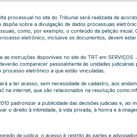
ulta processual no site do Tribunal será realizada de acor
e dispõe sobre a divulgação de dados processuais eletrôni
ssuais, como, por exemplo, o conteúdo da petição inicial
processo eletrônico, inclusive os documentos, devem esta
rme as instruções disponíveis no site do TRT em SER
rão comparecer pessoalmente às unidades judiciárias par
o processo eletrônico a que estão vinculadas.
ará a ter acesso, sem necessidade de cadastro, aos andame
) na internet, que são relacionados na resolução como in
10 padronizar a publicidade das decisões judiciais e, ao 
ar o direito à intimidade, à vida privada, à honra e à imag
edo de justiça, o acesso é restrito às partes e advogado