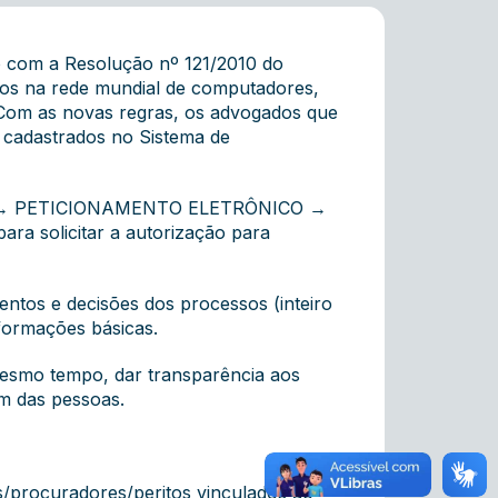
do com a Resolução nº 121/2010 do
cos na rede mundial de computadores,
. Com as novas regras, os advogados que
r cadastrados no Sistema de
VIÇOS → PETICIONAMENTO ELETRÔNICO →
a solicitar a autorização para
ntos e decisões dos processos (inteiro
formações básicas.
mesmo tempo, dar transparência aos
em das pessoas.
s/procuradores/peritos vinculados ao