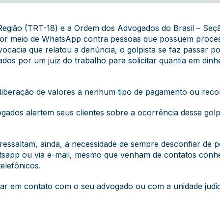
 Região (TRT-18) e a Ordem dos Advogados do Brasil – S
por meio de WhatsApp contra pessoas que possuem processo
vocacia que relatou a denúncia, o golpista se faz passar 
ados por um juiz do trabalho para solicitar quantia em din
liberação de valores a nenhum tipo de pagamento ou reco
dos alertem seus clientes sobre a ocorrência desse golpe
essaltam, ainda, a necessidade de sempre desconfiar de pe
atsapp ou via e-mail, mesmo que venham de contatos conh
elefônicos.
rar em contato com o seu advogado ou com a unidade judic