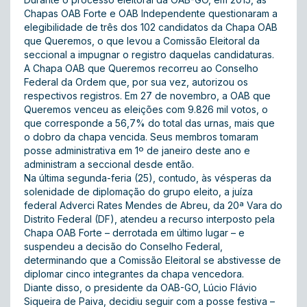
Chapas OAB Forte e OAB Independente questionaram a
elegibilidade de três dos 102 candidatos da Chapa OAB
que Queremos, o que levou a Comissão Eleitoral da
seccional a impugnar o registro daquelas candidaturas.
A Chapa OAB que Queremos recorreu ao Conselho
Federal da Ordem que, por sua vez, autorizou os
respectivos registros. Em 27 de novembro, a OAB que
Queremos venceu as eleições com 9.826 mil votos, o
que corresponde a 56,7% do total das urnas, mais que
o dobro da chapa vencida. Seus membros tomaram
posse administrativa em 1º de janeiro deste ano e
administram a seccional desde então.
Na última segunda-feria (25), contudo, às vésperas da
solenidade de diplomação do grupo eleito, a juíza
federal Adverci Rates Mendes de Abreu, da 20ª Vara do
Distrito Federal (DF), atendeu a recurso interposto pela
Chapa OAB Forte – derrotada em último lugar – e
suspendeu a decisão do Conselho Federal,
determinando que a Comissão Eleitoral se abstivesse de
diplomar cinco integrantes da chapa vencedora.
Diante disso, o presidente da OAB-GO, Lúcio Flávio
Siqueira de Paiva, decidiu seguir com a posse festiva –