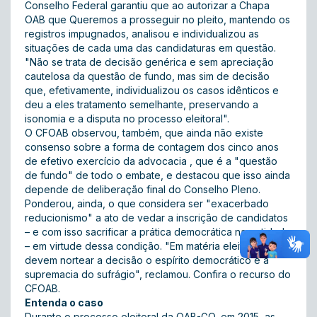
Conselho Federal garantiu que ao autorizar a Chapa
OAB que Queremos a prosseguir no pleito, mantendo os
registros impugnados, analisou e individualizou as
situações de cada uma das candidaturas em questão.
"Não se trata de decisão genérica e sem apreciação
cautelosa da questão de fundo, mas sim de decisão
que, efetivamente, individualizou os casos idênticos e
deu a eles tratamento semelhante, preservando a
isonomia e a disputa no processo eleitoral".
O CFOAB observou, também, que ainda não existe
consenso sobre a forma de contagem dos cinco anos
de efetivo exercício da advocacia , que é a "questão
de fundo" de todo o embate, e destacou que isso ainda
depende de deliberação final do Conselho Pleno.
Ponderou, ainda, o que considera ser "exacerbado
reducionismo" a ato de vedar a inscrição de candidatos
– e com isso sacrificar a prática democrática na entidade
– em virtude dessa condição. "Em matéria eleitoral
devem nortear a decisão o espírito democrático e a
supremacia do sufrágio", reclamou.
Confira o recurso do
CFOAB
.
Entenda o caso
Durante o processo eleitoral da OAB-GO, em 2015, as