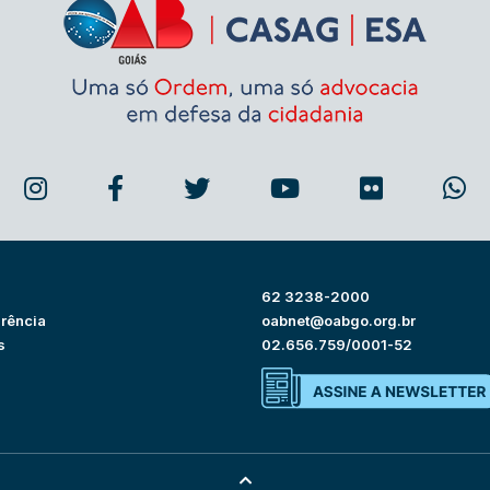
62 3238-2000
rência
oabnet@oabgo.org.br
s
02.656.759/0001-52