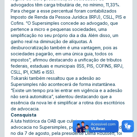
advogados têm carga tributária de, no mínimo, 11,33%.
Para chegar a esse percentual foram contabilizados
Imposto de Renda da Pessoa Jurídica (IRPJ), CSLL, PIS e
Cofins. “O Supersimples concede ao advogado, que
pertence a micro e pequenas sociedades, uma
simplificação no seu próprio dia a dia. Além disso, um
ganho real na diminuição de alíquotas. A
desburocratização também é uma vantagem, pois as
sociedades pagarão, em uma única guia, todos os
impostos”, afirmou destacando a unificação de tributos
federais, estaduais e municipais (ISS, PIS, COFINS, IRPJ,
CSLL, IPI, ICMS e ISS).
Tokarski também ressaltou que a adesão ao
Supersimples não acontecerá de forma instantânea.
“Existe um tempo pra lei entrar em vigência e a adesão
não será automática”, salientou destacando que a
essência da nova lei é simplificar a rotina dos escritórios
de advocacia.
Consquista
A luta histórica da OAB que culminou na inclusão da
advocacia no Supersimples, por meio de lei sancionada
no dia 7 de agosto, pela presidente Dilma Rousseff, foi