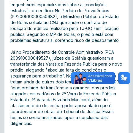
engenheiros especializados sobre as condições
estruturais do edifício. No Pedido de Providências
(PP200910000050682), o Ministério Público do Estado
de Goiás solicita ao CNJ que anule o contrato de
locação do edifício realizado pelo TJ-GO sem licitação
pública. Segundo o MP de Goiás, o prédio está com
problemas estruturais, correndo risco de desabamento.
Já no Procedimento de Controle Administrativo (PCA
200910000049527), juízes de Goiânia questionam a
transferência das Varas de Fazenda Pública para o novo
prédio, alegando "absoluta falta de condições e
segurança para o trabalho". No mesmo PCA, os juízes
tratam ainda de outros dois temas: pedem que o TJ-GO
fique proibido de transformar a garagem dos prédios
alugados em cartórios da 2ª Vara da Fazenda Pública
Estadual e 1ª Vara da Fazenda Municipal, além do
afastamento do desembargador aposentado que é
coordenador de obras do Tribunal de Justiça. Esses
temas só serão analisados, após a conclusão das
diligências.