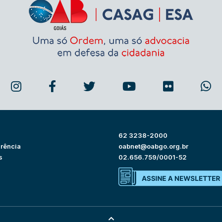
62 3238-2000
rência
oabnet@oabgo.org.br
s
02.656.759/0001-52