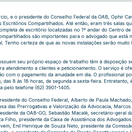
io, e o presidente do Conselho Federal da OAB, Ophir Cav
dos Escritórios Compartilhados. Até então, eram três salas
mpleta de escritório localizadas no 1º andar do Centro de 
compartilhados são importantes para o advogado que está no
l. Tenho certeza de que as novas instalações serão muito b
ossuem seu próprio espaço de trabalho têm à disposição s
a atendimento a clientes e peticionamento. O serviço é o
ão com o pagamento da anuidade em dia. O profissional pode
 das 8 às 18 horas, de segunda a sexta-feira. Entretanto, 
 pelo telefone (62) 3901-1405.
esidente do Conselho Federal, Alberto de Paula Machado, 
sa das Prerrogativas e Valorização da Advocacia, Marcos 
residente da OAB-GO, Sebastião Macalé, secretário-geral da
uza Filho, presidente da Caixa de Assistência dos Advogado
vem, Enil Henrique de Souza Neto, presidente da Comissã