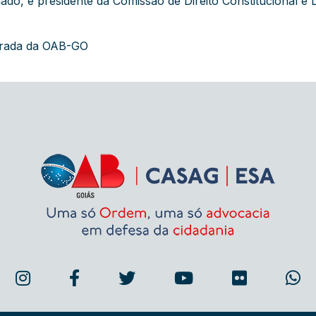
do, e presidente da Comissão de Direito Constitucional e L
grada da OAB-GO