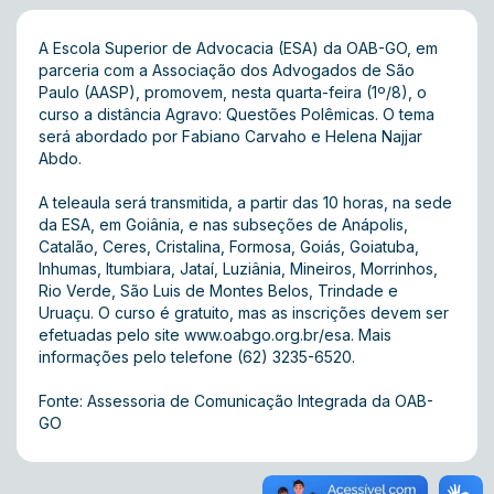
A Escola Superior de Advocacia (ESA) da OAB-GO, em
parceria com a Associação dos Advogados de São
Paulo (AASP), promovem, nesta quarta-feira (1º/8), o
curso a distância Agravo: Questões Polêmicas. O tema
será abordado por Fabiano Carvaho e Helena Najjar
Abdo.
A teleaula será transmitida, a partir das 10 horas, na sede
da ESA, em Goiânia, e nas subseções de Anápolis,
Catalão, Ceres, Cristalina, Formosa, Goiás, Goiatuba,
Inhumas, Itumbiara, Jataí, Luziânia, Mineiros, Morrinhos,
Rio Verde, São Luis de Montes Belos, Trindade e
Uruaçu. O curso é gratuito, mas as inscrições devem ser
efetuadas pelo site
www.oabgo.org.br/esa
. Mais
informações pelo telefone (62) 3235-6520.
Fonte: Assessoria de Comunicação Integrada da OAB-
GO